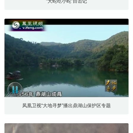
“大蛇吃小蛇”目击记
凤凰卫视“大地寻梦”播出鼎湖山保护区专题