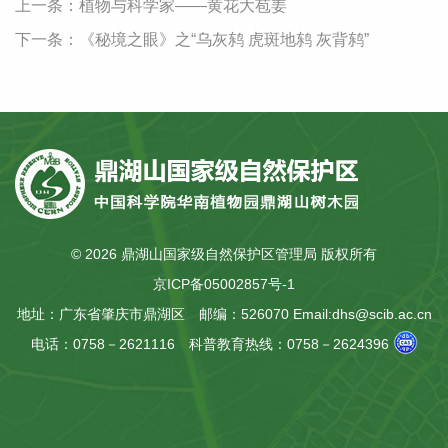
上一条：
植物与科学家——黄花大苞姜
下一条：
《秘境之眼》之“乌灰鸫 虎斑地鸫 灰背鸫”
©
2026 鼎湖山国家级自然保护区管理局 版权所有
京ICP备05002857号-1
地址：广东省肇庆市鼎湖区
邮编：526070
Email:dhs@scib.ac.cn
电话：0758－2621116
科普教育热线：0758－2624396