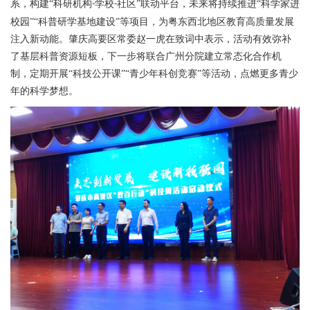
系，构建“科研机构
学校
社区”联动平台，未来将持续推进“科学家进
-
-
校园”“科普研学基地建设”等项目，为粤东西北地区教育高质量发展
注入新动能。
肇庆高要区常委赵一虎在致词中表示，
活动有效弥补
了基层科普资源短板，下一步将联合
广州
分院建立常态化合作机
制，定期开展
“科技公开课”“青少年科创竞赛”等活动，点燃更多青少
年的科学梦想。